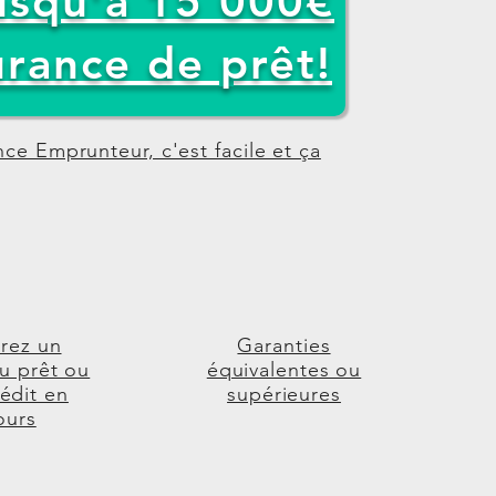
usqu'à 15 000€
urance de prêt!
ce Emprunteur, c'est facile et ça
rez un
Garanties
u prêt ou
équivalentes ou
édit en
supérieures
ours