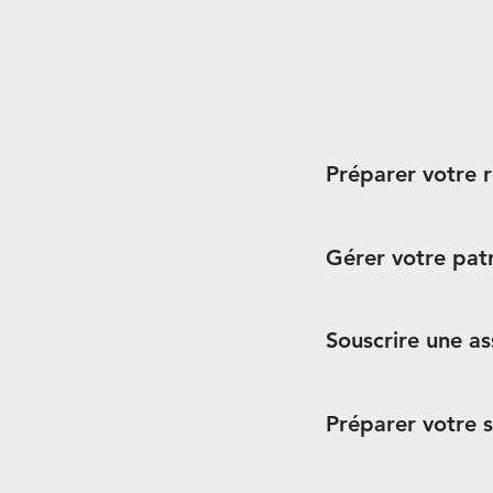
Placement financier investissement immobilier assurance de pret assurance emprunteur assurance credit
immobilier pinel défiscalisation optimisation fiscale préparation retraite scpi assurance vie conseil gestion
de patrimoine beaune dijon nuits st georges cote d'or bourgogne courtier courtage nuits saint georges corum
primonial epargne pierre primovie atland voisin pierval santé pierval santé residence edudiant complémentaire
Préparer votre r
Gérer votre pat
Souscrire une as
Préparer votre 