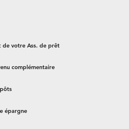
t de votre Ass. de prêt
venu complémentaire
mpôts
re épargne