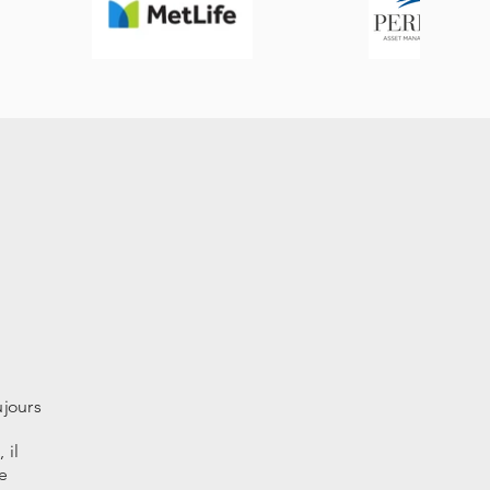
★★★★
Cathy B.
ujours
Je suis vraiment satisfaite des conseils justes 
ainsi que de l accompagnement dans la durée
 il
d impôt !). Compréhensif et réactif, Mr Pare
e
recommande vivem