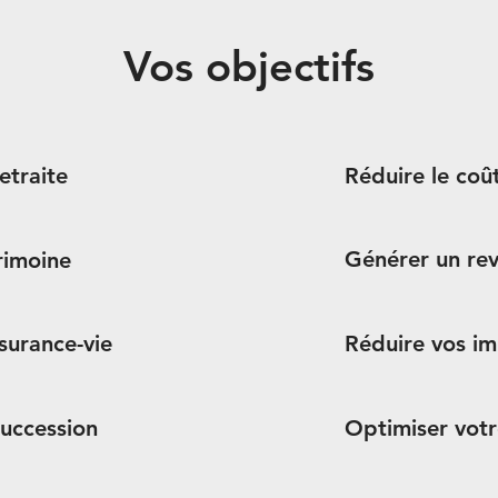
Vos objectifs
etraite
Réduire le coû
Générer un re
rimoine
surance-vie
Réduire vos i
succession
Optimiser vot