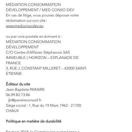
MÉDIATION CONSOMMATION
DÉVELOPPEMENT / MED CONSO DEV
En cas de litige, vous pouvez déposer votre
réclamation sur son site :
www.medconsodev.eu
ou par voie postale en écrivant à :
MÉDIATION CONSOMMATION
DÉVELOPPEMENT
C/O Centre d’Affaires Stéphanois SAS
IMMEUBLE L’HORIZON – ESPLANADE DE
FRANCE
3, RUE J. CONSTANT MILLERET – 42000 SAINT-
ÉTIENNE
Éditeur du site
Jean-Baptiste PARAIRE
06.09.82.73.86
jb@paraireconseil.fr
Siège social : 1, Rue du 19 Mars
1962 - 21700
CHAUX
Politique en matière de durabilité
En mars 2018, la Commission européenne a