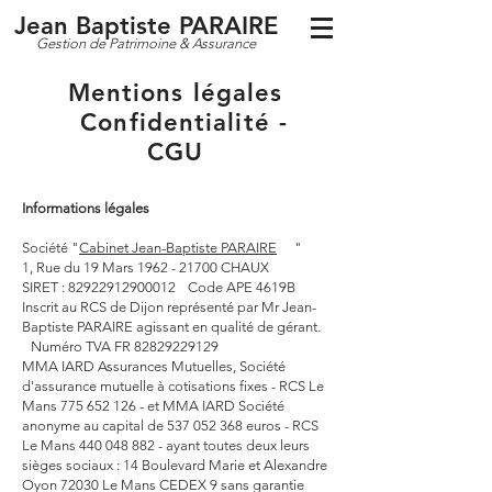
Jean Baptiste PARAIRE
Gestion de Patrimoine & A
ssurance
Mentions légales
Confidentialité -
CGU
Informations légales
Société "
Cabinet Jean-Baptiste PARAIRE
"
1, Rue du 19 Mars 1962 - 21700 CHAUX
SIRET : 82922912900012 Code APE 4619B
Inscrit au RCS de Dijon représenté par Mr Jean-
Baptiste PARAIRE agissant en qualité de gérant.
Numéro TVA FR 82829229129
MMA IARD Assurances Mutuelles, Société
d'assurance mutuelle à cotisations fixes - RCS Le
Mans
775 652 126
- et MMA IARD Société
anonyme au capital de
537 052 368
euros - RCS
Le Mans
440 048 882
- ayant toutes deux leurs
sièges sociaux : 14 Boulevard Marie et Alexandre
Oyon 72030 Le Mans CEDEX 9 sans garantie