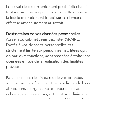
Le retrait de ce consentement peut s’effectuer à
tout moment sans que cela ne remette en cause
la licéité du traitement fondé sur ce dernier et
effectué antérieurement au retrait.
Destinataires de vos données personnelles
Au sein du cabinet Jean-Baptiste PARAIRE,
l’accès à vos données personnelles est
strictement limité aux personnes habilitées qui,
de par leurs fonctions, sont amenées à traiter ces
données en vue de la réalisation des finalités
prévues.
Par ailleurs, les destinataires de vos données
sont, suivant les finalités et dans la limite de leurs
attributions : l’organisme assureur et, le cas
échéant, les réassureurs, votre intermédiaire en
assurances, ainsi que les tiers habilités appelés à
connaître le contrat en raison de sa gestion, par
exemple dans le cadre de la gestion des flux et
du tiers payant.
Conservation de vos données personnelles
Vos données personnelles sont détruites ou