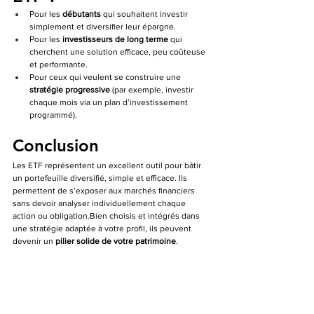
Pour les 
débutants
 qui souhaitent investir 
simplement et diversifier leur épargne.
Pour les 
investisseurs de long terme
 qui 
cherchent une solution efficace, peu coûteuse 
et performante.
Pour ceux qui veulent se construire une 
stratégie progressive
 (par exemple, investir 
chaque mois via un plan d’investissement 
programmé).
Conclusion
Les ETF représentent un excellent outil pour bâtir 
un portefeuille diversifié, simple et efficace. Ils 
permettent de s’exposer aux marchés financiers 
sans devoir analyser individuellement chaque 
action ou obligation.Bien choisis et intégrés dans 
une stratégie adaptée à votre profil, ils peuvent 
devenir un 
pilier solide de votre patrimoine
.
👉 Vous souhaitez savoir si les ETF sont adaptés à 
votre situation ?
Contactez nous
 pour un échange personnalisé et 