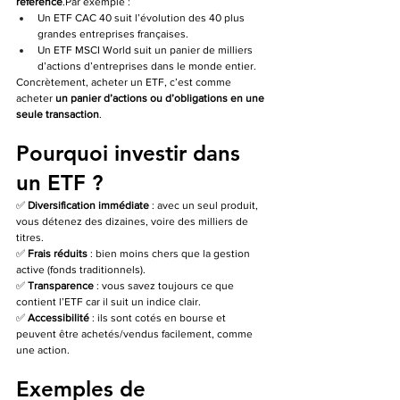
référence
.Par exemple :
Un ETF CAC 40 suit l’évolution des 40 plus 
grandes entreprises françaises.
Un ETF MSCI World suit un panier de milliers 
d’actions d’entreprises dans le monde entier.
Concrètement, acheter un ETF, c’est comme 
acheter 
un panier d’actions ou d’obligations en une 
seule transaction
.
Pourquoi investir dans 
un ETF ?
✅ 
Diversification immédiate
 : avec un seul produit, 
vous détenez des dizaines, voire des milliers de 
titres.
✅ 
Frais réduits
 : bien moins chers que la gestion 
active (fonds traditionnels).
✅ 
Transparence
 : vous savez toujours ce que 
contient l’ETF car il suit un indice clair.
✅ 
Accessibilité
 : ils sont cotés en bourse et 
peuvent être achetés/vendus facilement, comme 
une action.
Exemples de 